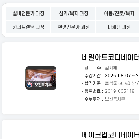
실버전문가 과정
심리/복지 과정
아동/진로/복지
카페브랜딩 과정
환경전문가 과정
마케팅 과정
네일아트코디네이
·
교
수 :
김시혜
· 수강기간 :
2026-08-07 ~ 2
· 합격기준 :
출석률 60%이상 
· 등록번호 :
2019-005118
· 주무부처 :
보건복지부
메이크업코디네이