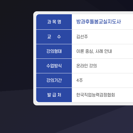
방과후돌봄교실지도사
과 목 명
교 수
김선주
강의형태
이론 중심, 사례 안내
수업방식
온라인 강의
강의기간
4주
발 급 처
한국직업능력검정협회