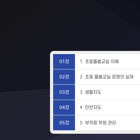
01강
1. 초등돌봄교실 이해
02강
2. 초등 돌봄교실 운영의 실제
03강
3. 생활지도
04강
4. 안전지도
05강
5. 부적응 학생 관리