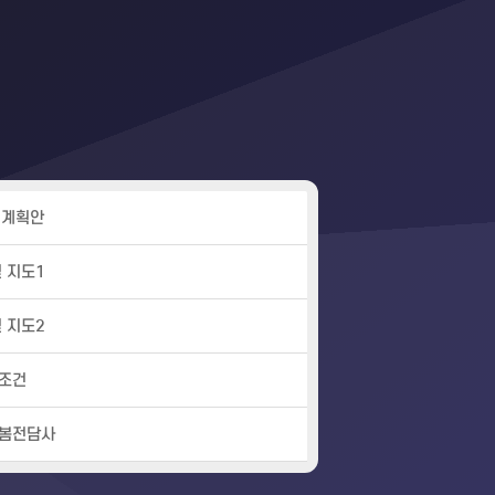
간 계획안
및 지도1
및 지도2
 조건
돌봄전담사