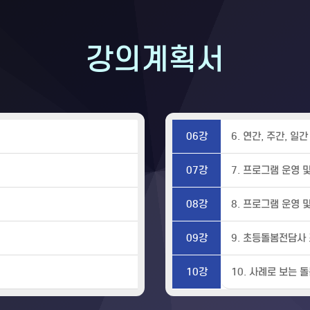
강의계획서
06강
6. 연간, 주간, 일
07강
7. 프로그램 운영 
08강
8. 프로그램 운영 
09강
9. 초등돌봄전담사
10강
10. 사례로 보는 