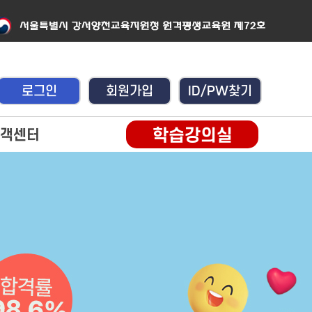
로그인
회원가입
ID/PW찾기
학습강의실
객센터