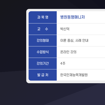
병원동행매니저
과 목 명
교 수
박신덕
강의형태
이론 중심, 사례 안내
수업방식
온라인 강의
강의기간
4주
발 급 처
한국인재능력개발원