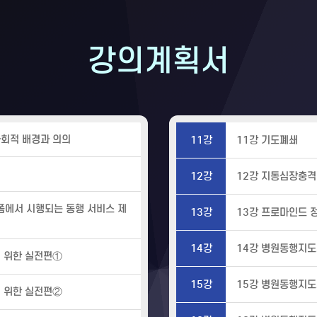
강의계획서
사회적 배경과 의의
11강
11강 기도폐쇄
12강
12강 지동심장충
폼에서 시행되는 동행 서비스 제
13강
13강 프로마인드 
14강
14강 병원동행지도
기 위한 실전편①
15강
15강 병원동행지도
기 위한 실전편②