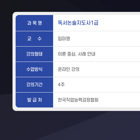
독서논술지도사1급
과 목 명
교 수
임미영
강의형태
이론 중심, 사례 안내
수업방식
온라인 강의
강의기간
4주
발 급 처
한국직업능력검정협회