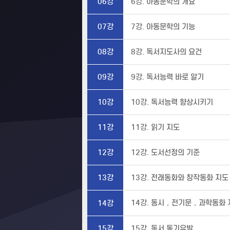
06강
6강. 아동문학의 개요
07강
7강. 아동문학의 기능
08강
8강. 독서지도사의 요건
09강
9강. 독서능력 바로 알기
10강
10강. 독서능력 향상시키기
11강
11강. 읽기 지도
12강
12강. 도서선정의 기준
13강
13강. 전래동화와 창작동화 지도
14강. 동시，전기문，과학동화 
14강
15강
15강. 독서 동기유발